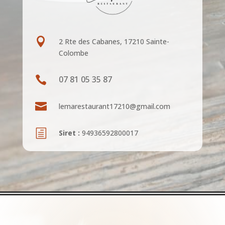

2 Rte des Cabanes, 17210 Sainte-
Colombe

07 81 05 35 87

lemarestaurant17210@gmail.com
h
Siret :
94936592800017
Nos compétences